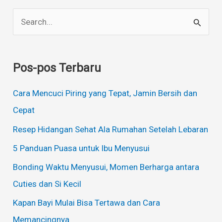
C
a
r
Pos-pos Terbaru
i
u
Cara Mencuci Piring yang Tepat, Jamin Bersih dan
n
Cepat
t
Resep Hidangan Sehat Ala Rumahan Setelah Lebaran
u
5 Panduan Puasa untuk Ibu Menyusui
k
Bonding Waktu Menyusui, Momen Berharga antara
:
Cuties dan Si Kecil
Kapan Bayi Mulai Bisa Tertawa dan Cara
Memancingnya