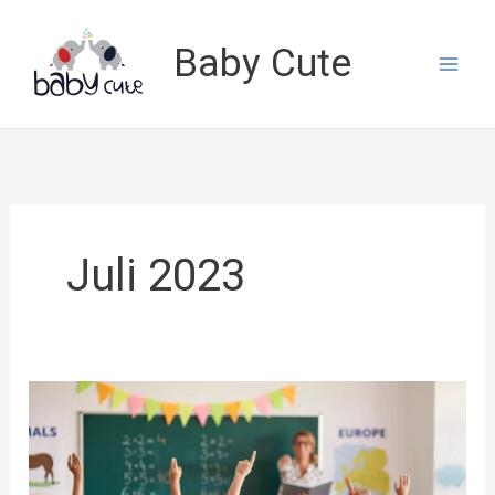
Lewati
ke
Baby Cute
konten
Juli 2023
Tips
Memilih
Sekolah
yang