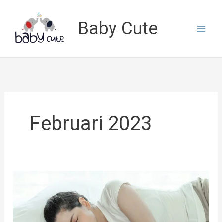
Lewati
ke
Baby Cute
konten
Februari 2023
Sleep
Training
Bagi
Si