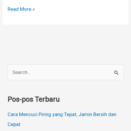
Read More »
C
a
r
Pos-pos Terbaru
i
u
Cara Mencuci Piring yang Tepat, Jamin Bersih dan
n
Cepat