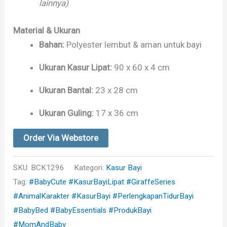
lainnya)
Material & Ukuran
Bahan:
Polyester lembut & aman untuk bayi
Ukuran Kasur Lipat:
90 x 60 x 4 cm
Ukuran Bantal:
23 x 28 cm
Ukuran Guling:
17 x 36 cm
Order Via Webstore
SKU:
BCK1296
Kategori:
Kasur Bayi
Tag:
#BabyCute #KasurBayiLipat #GiraffeSeries
#AnimalKarakter #KasurBayi #PerlengkapanTidurBayi
#BabyBed #BabyEssentials #ProdukBayi
#MomAndBaby