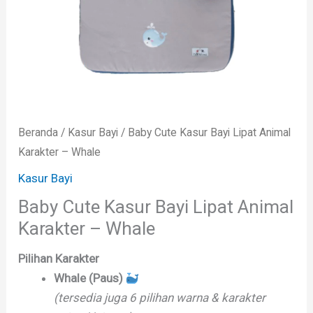
Beranda
/
Kasur Bayi
/ Baby Cute Kasur Bayi Lipat Animal
Karakter – Whale
Kasur Bayi
Baby Cute Kasur Bayi Lipat Animal
Karakter – Whale
Pilihan Karakter
Whale (Paus)
(tersedia juga 6 pilihan warna & karakter