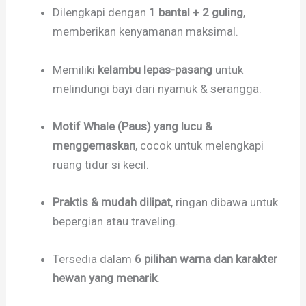
Dilengkapi dengan
1 bantal + 2 guling
,
memberikan kenyamanan maksimal.
Memiliki
kelambu lepas-pasang
untuk
melindungi bayi dari nyamuk & serangga.
Motif Whale (Paus) yang lucu &
menggemaskan
, cocok untuk melengkapi
ruang tidur si kecil.
Praktis & mudah dilipat
, ringan dibawa untuk
bepergian atau traveling.
Tersedia dalam
6 pilihan warna dan karakter
hewan yang menarik
.