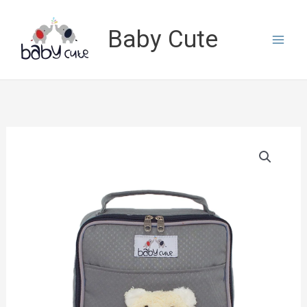
Lewati
ke
Baby Cute
konten