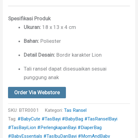
Spesifikasi Produk
Ukuran:
18 x 13 x 4 cm
Bahan:
Poliester
Detail Desain:
Bordir karakter Lion
Tali ransel dapat disesuaikan sesuai
punggung anak
Order Via Webstore
SKU:
BTR0001
Kategori:
Tas Ransel
Tag:
#BabyCute #TasBayi #BabyBag #TasRanselBayi
#TasBayiLion #PerlengkapanBayi #DiaperBag
#BabyEssentials #TasIbuDanBayi #MomAndBaby