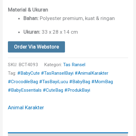
Material & Ukuran
Bahan:
Polyester premium, kuat & ringan
Ukuran:
33 x 28 x 14 cm
Order Via Webstore
SKU:
BCT4093
Kategori:
Tas Ransel
Tag:
#BabyCute #TasRanselBayi #AnimalKarakter
#CrocodileBag #TasBayiLucu #BabyBag #MomBag
#BabyEssentials #CuteBag #ProdukBayi
Animal Karakter