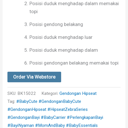
Posisi duduk menghadap dalam memakai
topi
Posisi gendong belakang
Posisi duduk menghadap luar
Posisi duduk menghadap dalam
Posisi gendongan belakang memakai topi
Order Via Webstore
SKU:
BK15022
Kategori:
Gendongan Hipseat
Tag:
#BabyCute #GendonganBabyCute
#GendonganHipseat #HipseatZebraSeries
#GendonganBayi #BabyCarrier #PerlengkapanBayi
#BayiNyaman #MomAndBaby #BabyEssentials